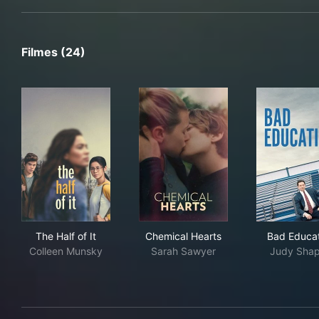
Filmes (24)
The Half of It
Chemical Hearts
Bad
The Half of It
Chemical Hearts
Bad Educa
Colleen Munsky
Sarah Sawyer
Judy Shap