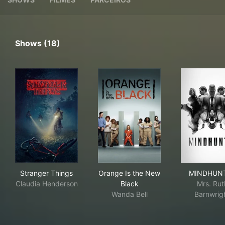
Shows (18)
Stranger Things
Orange Is the New Black
MI
Stranger Things
Orange Is the New
MINDHUN
Claudia Henderson
Black
Mrs. Rut
Wanda Bell
Barnwrig