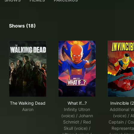
Shows (18)
The Walking Dead
What If…?
Invi
The Walking Dead
What If…?
Invincible (
Aaron
Infinity Ultron
Additional V
(voice) / Johann
(voice) / A
Schmidt / Red
Captain / Coa
Skull (voice) /
Representa