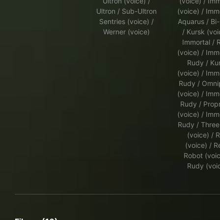
Ultron (voice) /
(voice) / Im
Ultron / Sub-Ultron
(voice) / Immo
Sentries (voice) /
Aquarus / Bi
Werner (voice)
/ Kursk (voi
Immortal / 
(voice) / Immo
Rudy / Ku
(voice) / Immo
Rudy / Omni
(voice) / Immo
Rudy / Propr
(voice) / Immo
Rudy / Three
(voice) / 
(voice) / R
Robot (voic
Rudy (voi