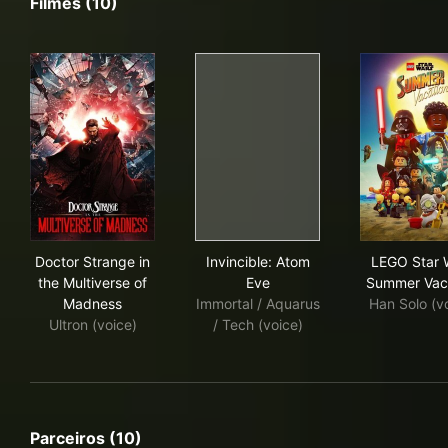
Filmes (10)
Doctor Strange in the Multiverse of Madness
Invincible: Atom Eve
LEG
Doctor Strange in
Invincible: Atom
LEGO Star 
the Multiverse of
Eve
Summer Vac
Madness
Immortal / Aquarus
Han Solo (v
Ultron (voice)
/ Tech (voice)
Parceiros (10)