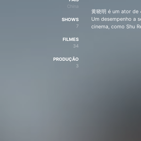
China
黄晓明 é um ator de 4
Um desempenho a ser
SHOWS
7
cinema, como Shu R
FILMES
34
PRODUÇÃO
3