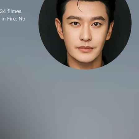
4 filmes.
in Fire. No