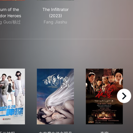
Return of the Condor Heroes
The Infiltrator (2023)
urn of the
The Infiltrator
dor Heroes
(2023)
g Guo/杨过
Fang Jiashu
right
不二神探
白发魔女传之明月天国
夜宴