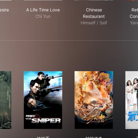
mer's Desire
A Life Time Love
Chinese Restaurant
sire
A Life Time Love
Chinese
Ret
Chi Yun
Restaurant
Con
Himself / Self
Yan
佰
神鎗手
封神传奇