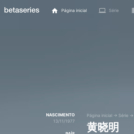
Página inicial
Série
NASCIMENTO
Página inicial
→
Série
13/11/1977
黄晓明
PAÍS