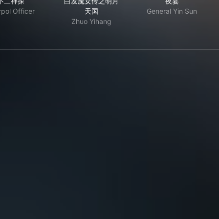
不二神探
白发魔女传之明月
夜宴
rpol Officer
天国
General Yin Sun
Zhuo Yihang