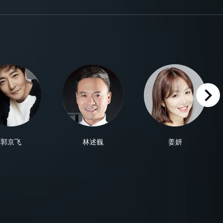
right
郭京飞
林述巍
姜妍