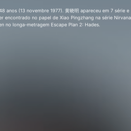
8 anos (13 novembre 1977). 黄晓明 apareceu em 7 série e 3
 encontrado no papel de Xiao Pingzhang na série Nirvana 
en no longa-metragem Escape Plan 2: Hades.