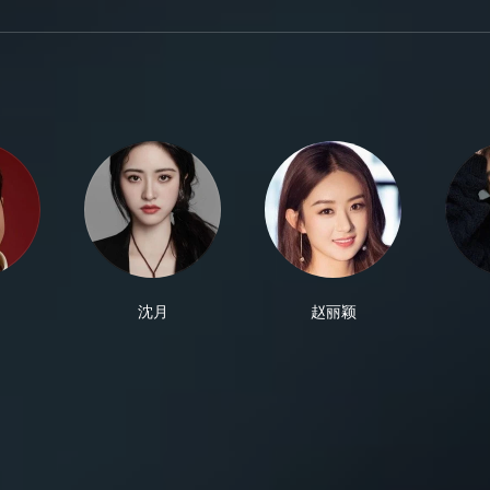
沈月
赵丽颖