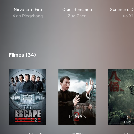
Nirvana in Fire
Cruel Romance
Sum
Nirvana in Fire
Cruel Romance
Summer's De
Xiao Pingzhang
Zuo Zhen
Luo Xi
Filmes (34)
Escape Plan 2: Hades
葉問2
八