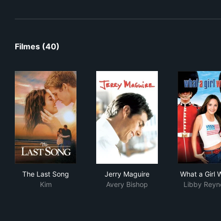
Filmes (40)
The Last Song
Jerry Maguire
Wha
The Last Song
Jerry Maguire
What a Girl 
Kim
Avery Bishop
Libby Reyn