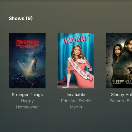
Shows (9)
Stranger Things
Insatiable
Sle
Stranger Things
Insatiable
Sleepy Hol
Happy
Principal Estelle
Brenda (Bail
Homeowner
Martin