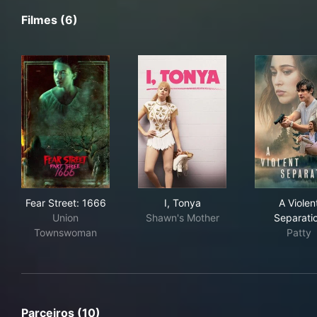
Filmes (6)
Fear Street: 1666
I, Tonya
A Vi
Fear Street: 1666
I, Tonya
A Violen
Union
Shawn's Mother
Separati
Townswoman
Patty
Parceiros (10)