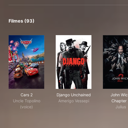
Filmes (93)
Cars 2
Django Unchained
Joh
Cars 2
Django Unchained
John Wic
Uncle Topolino
Amerigo Vessepi
Chapter 
(voice)
Julius