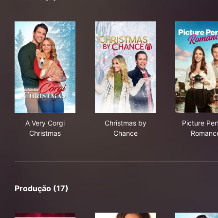
A Very Corgi Christmas
Christmas by Chance
Pic
A Very Corgi
Christmas by
Picture Per
Christmas
Chance
Romanc
Produção (17)