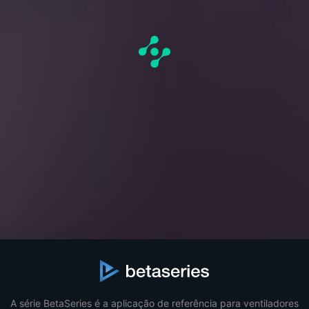
A série BetaSeries é a aplicação de referência para ventiladores