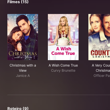
Filmes (15)
Christmas with a View
A Wish Come True
A V
Christmas with a
A Wish Come True
A Very Cou
View
Curvy Brunette
Christma
Janice A
Officer Pa
Roteiro (9)