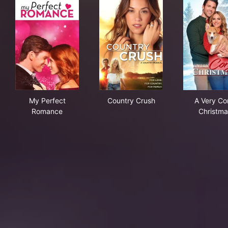
My Perfect Romance
Country Crush
A V
My Perfect
Country Crush
A Very Co
Romance
Christma