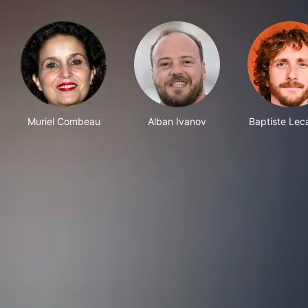
Muriel Combeau
Alban Ivanov
Baptiste Lec