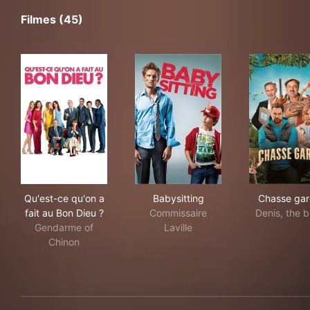
Filmes (45)
Qu'est-ce qu'on a fait au Bon Dieu ?
Babysitting
Cha
Qu'est-ce qu'on a
Babysitting
Chasse ga
fait au Bon Dieu ?
Commissaire
Denis, the 
Gendarme of
Laville
Chinon