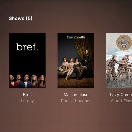
Shows (5)
Bref.
Maison close
Laz
Bref.
Maison close
Lazy Comp
Le psy
Paul le boucher
Albert Eins