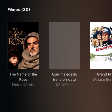
Filmes (30)
The Name of the Rose
Quel maledetto treno blindat
Gra
The Name of the
Quel maledetto
Grand Pr
Rose
treno blindato
Wallace Ben
Pietro d'Assisi
SS Officer