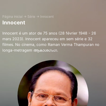
Página inicial
→
Série
→
Innocent
Innocent
Innocent é um ator de 75 anos (28 février 1948 - 26
mars 2023). Innocent apareceu em sem série e 32
filmes. No cinema, como Raman Verma Thampuran no
longa-metragem ആകാശഗംഗ.