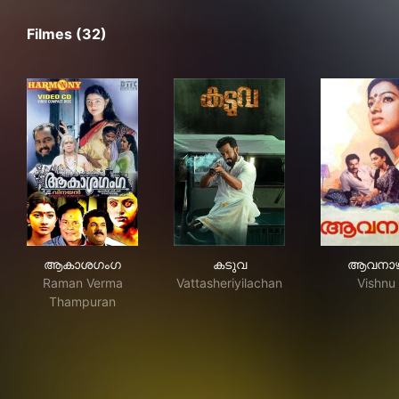
Filmes (32)
ആകാശഗംഗ
കടുവ
ആവ
ആകാശഗംഗ
കടുവ
ആവനാഴ
Raman Verma
Vattasheriyilachan
Vishnu
Thampuran