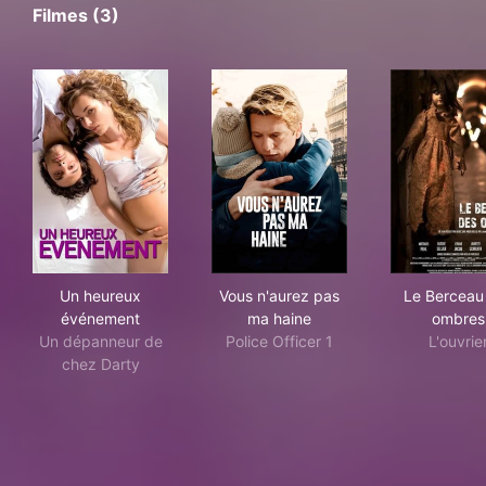
Filmes (3)
Un heureux événement
Vous n'aurez pas ma haine
Le 
Un heureux
Vous n'aurez pas
Le Berceau
événement
ma haine
ombres
Un dépanneur de
Police Officer 1
L'ouvrie
chez Darty