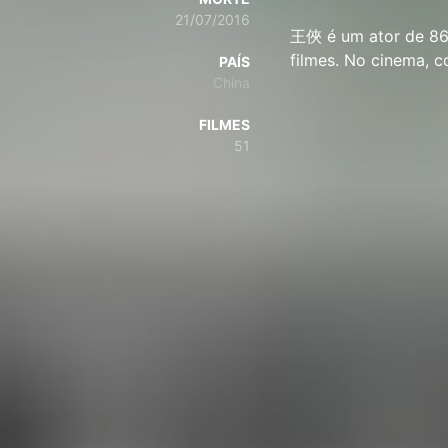
21/07/2016
王俠 é um ator de 86 
filmes. No cinema
PAÍS
China
FILMES
51