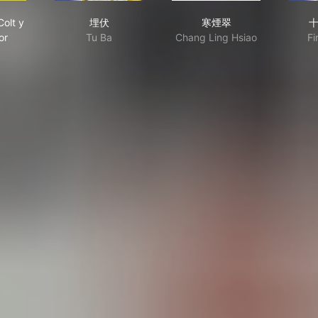
árate, el Colt y el Impostor
埋伏
寒煙翠
Colt y
埋伏
寒煙翠
or
Tu Ba
Chang Ling Hsiao
Fi