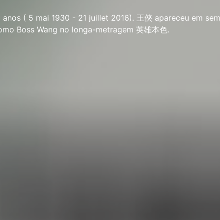
anos ( 5 mai 1930 - 21 juillet 2016). 王俠 apareceu em sem 
, como Boss Wang no longa-metragem 英雄本色.