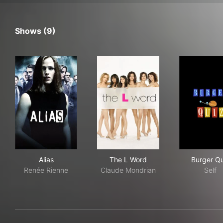
Shows (9)
Alias
The L Word
Bur
Alias
The L Word
Burger Qu
Renée Rienne
Claude Mondrian
Self