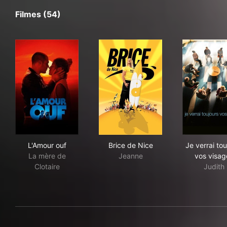
Filmes (54)
L'Amour ouf
Brice de Nice
Je v
L'Amour ouf
Brice de Nice
Je verrai tou
La mère de
Jeanne
vos visag
Clotaire
Judith