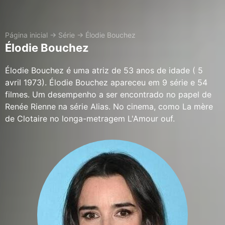
Página inicial
→
Série
→
Élodie Bouchez
Élodie Bouchez
Élodie Bouchez é uma atriz de 53 anos de idade ( 5
avril 1973). Élodie Bouchez apareceu em 9 série e 54
filmes. Um desempenho a ser encontrado no papel de
Renée Rienne na série Alias. No cinema, como La mère
de Clotaire no longa-metragem L'Amour ouf.