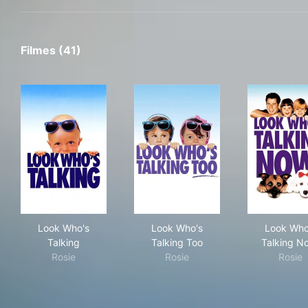
Filmes (41)
Look Who's Talking
Look Who's Talking Too
Loo
Look Who's
Look Who's
Look Who
Talking
Talking Too
Talking N
Rosie
Rosie
Rosie