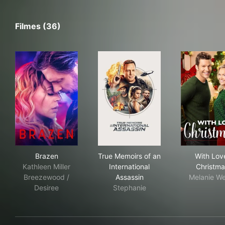
Filmes (36)
Brazen
True Memoirs of an Internatio
Wit
Brazen
True Memoirs of an
With Lov
Kathleen Miller
International
Christma
Breezewood /
Assassin
Melanie We
Desiree
Stephanie