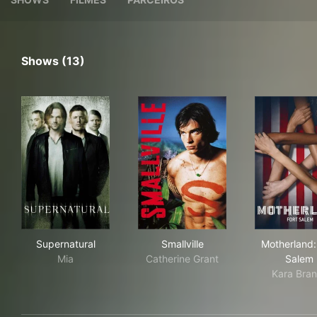
Shows (13)
Supernatural
Smallville
Mot
Supernatural
Smallville
Motherland:
Mia
Catherine Grant
Salem
Kara Bran