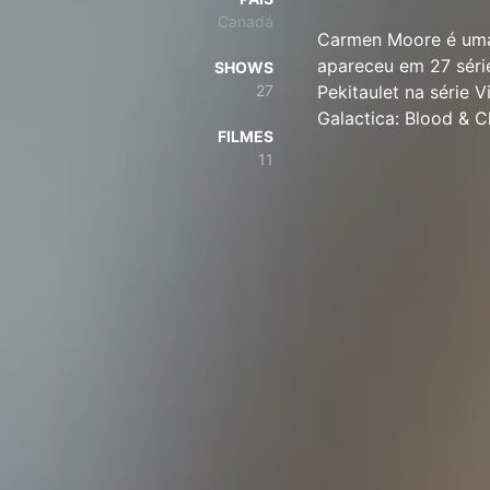
Canadá
Carmen Moore é uma
apareceu em 27 séri
SHOWS
27
Pekitaulet na série 
Galactica: Blood & 
FILMES
11