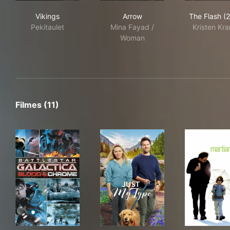
Vikings
Arrow
The
Vikings
Arrow
The Flash (
Pekitaulet
Mina Fayad /
Kristen Kr
Woman
Filmes (11)