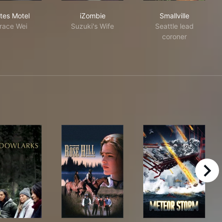
Bates Motel
iZombie
Smallville
tes Motel
iZombie
Smallville
race Wei
Suzuki's Wife
Seattle lead
coroner
right