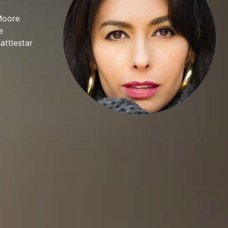
Moore
e
attlestar