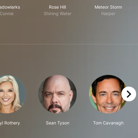
Meadowlarks
Rose Hill
Meteor Storm
adowlarks
Rose Hill
Meteor Storm
Connie
Shining Water
Harper
right
yl Rothery
Sean Tyson
Tom Cavanagh