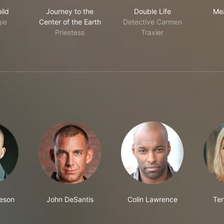
ian Child
Journey to the Center of the Earth
Double Life
ild
Journey to the
Double Life
Me
ie
Center of the Earth
Detective Carmen
Priestess
Traxier
heson
John DeSantis
Colin Lawrence
Ter