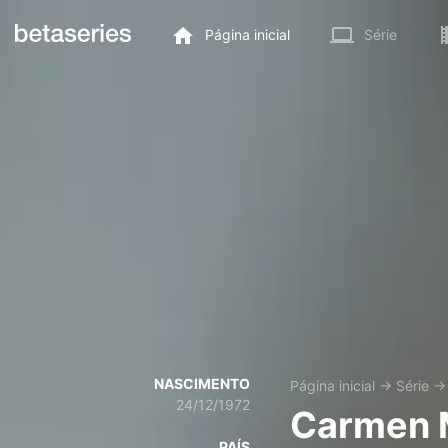
Página inicial
Série
NASCIMENTO
Página inicial
→
Série
24/12/1972
Carmen 
PAÍS