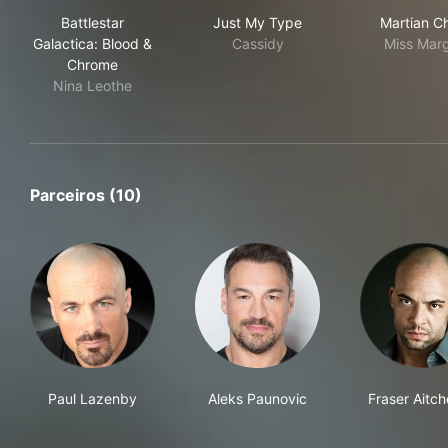
Battlestar Galactica: Blood & Chrome
Just My Type
Mart
Battlestar
Just My Type
Martian Ch
Galactica: Blood &
Cassidy
Miss Marg
Chrome
Nina Leothe
Parceiros (10)
Paul Lazenby
Aleks Paunovic
Fraser Aitc