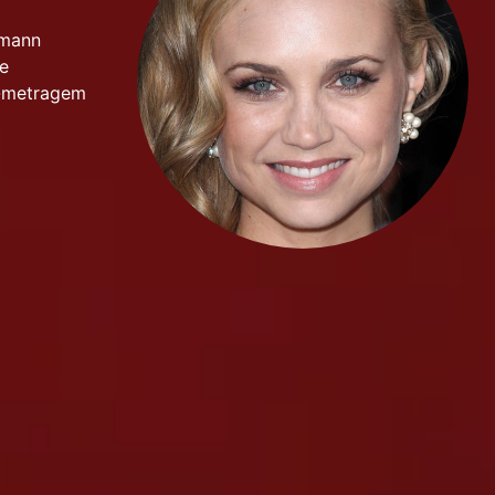
lmann
e
a-metragem