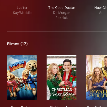
Lucifer
The Good Doctor
New
Lucifer
The Good Doctor
New Gir
Kay/Maddie
Dr. Morgan
Val
Reznick
Filmes (17)
Super Buddies
Christmas Next Door
Roya