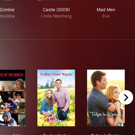
iZombie
Castle (2009)
Mad Men
iZombie
Castle (2009)
Mad Men
Houdina
Linda Weinberg
Eve
right
Employee of the Month
Easter Under Wraps
Tulips in Sprin