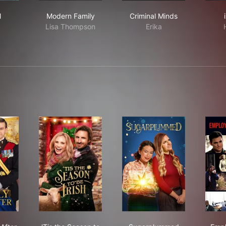
 Girl
Modern Family
Criminal Minds
l
Modern Family
Criminal Minds
Lisa Thompson
Erika
lly Ever After
'Tis the Season to Be Irish
Sugarplummed