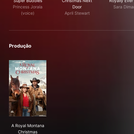
Super Buddies
Christmas Next
Royally Ever
Princess Jorala
Door
Sara Dima
(voice)
April Stewart
Produção
A Royal Montana Christmas
A Royal Montana
Christmas