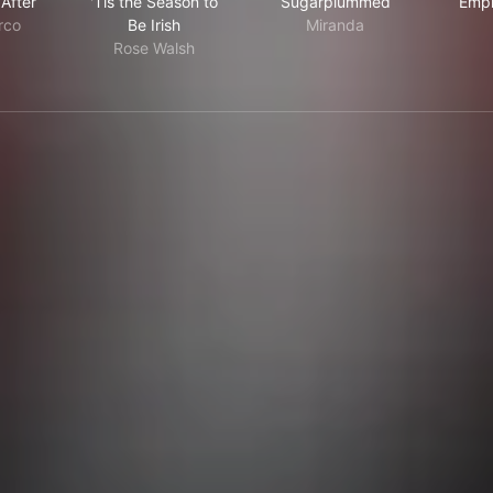
 After
'Tis the Season to
Sugarplummed
Empl
rco
Be Irish
Miranda
Rose Walsh