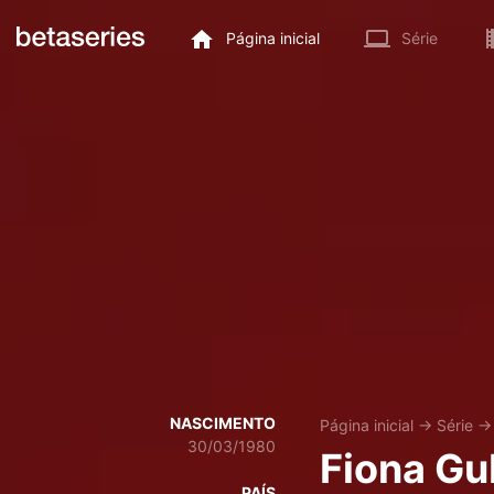
Página inicial
Série
NASCIMENTO
Página inicial
→
Série
30/03/1980
Fiona G
PAÍS