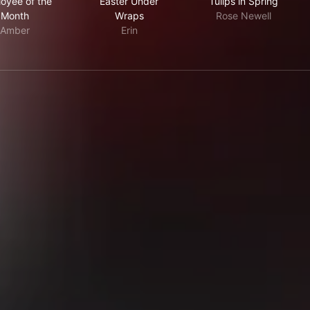
oyee of the
Easter Under
Tulips in Spring
Month
Wraps
Rose Newell
Amber
Erin