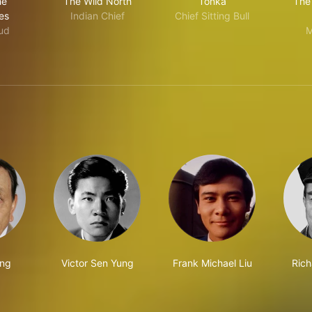
he
The Wild North
Tonka
The
es
Indian Chief
Chief Sitting Bull
ud
M
ng
Victor Sen Yung
Frank Michael Liu
Rich