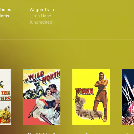
 Life and Times of Grizzly Adams
Wagon Train
 Times
Wagon Train
Adams
Iron Hand
(uncredited)
t of the Comanches
The Wild North
Tonka