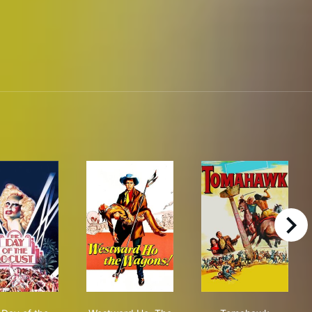
right
The Day of the Locust
Westward Ho, The Wagons!
Tomahawk