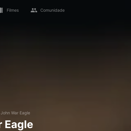
Filmes
Comunidade
→
John War Eagle
 Eagle