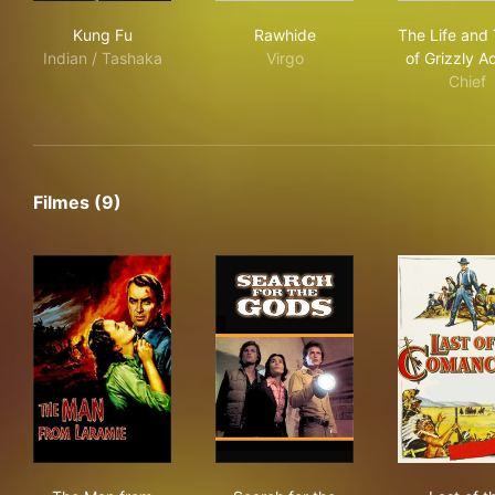
Kung Fu
Rawhide
The
Kung Fu
Rawhide
The Life and
Indian / Tashaka
Virgo
of Grizzly 
Chief
Filmes (9)
The Man from Laramie
Search for the Gods
Las