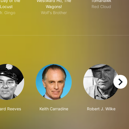
 Day of the
Westward Ho, The
Tomahawk
Locust
Wagons!
Red Cloud
r. Gingo
Wolf's Brother
right
ard Reeves
Keith Carradine
Robert J. Wilke