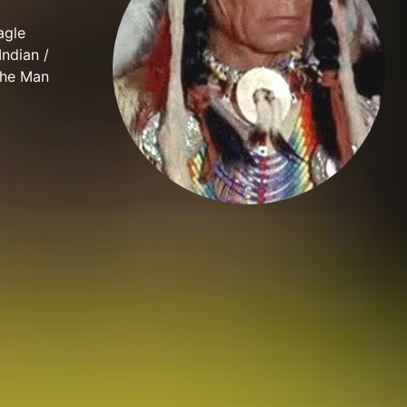
agle
ndian /
The Man