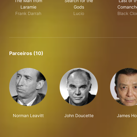
The Man from
Search for the
Last of t
Laramie
Gods
Comanch
Frank Darrah
Lucio
Black Clo
Parceiros (10)
Norman Leavitt
John Doucette
James Ho