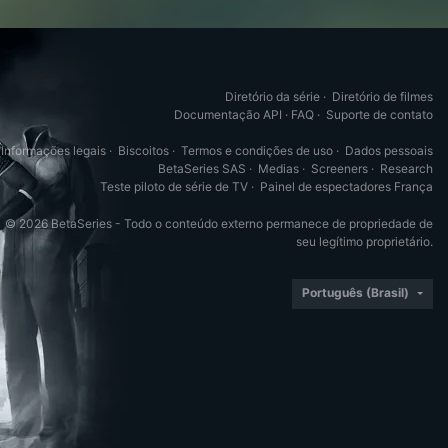
Diretório da série
·
Diretório de filmes
Documentação API
·
FAQ
·
Suporte de contato
Informações legais
·
Biscoitos
·
Termos e condições de uso
·
Dados pessoais
BetaSeries SAS
·
Medias
·
Screeners
·
Research
Teste piloto de série de TV
·
Painel de espectadores França
© 2026 BetaSeries - Todo o conteúdo externo permanece de propriedade de
seu legítimo proprietário.
Português (Brasil)