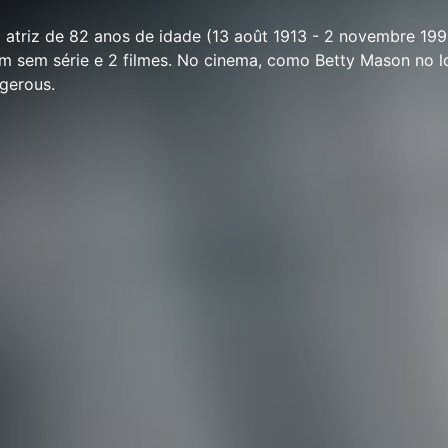
 atriz de 82 anos de idade (13 août 1913 - 2 novembre 199
m sem série e 2 filmes. No cinema, como Betty Mason no l
gerous.