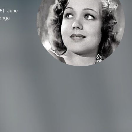
5). June
onga-