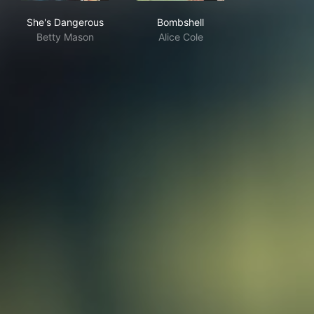
She's Dangerous
Bombshell
She's Dangerous
Bombshell
Betty Mason
Alice Cole