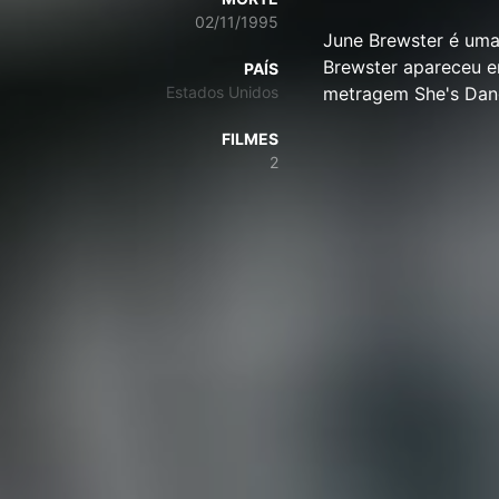
02/11/1995
June Brewster é uma
Brewster apareceu e
PAÍS
Estados Unidos
metragem She's Dan
FILMES
2