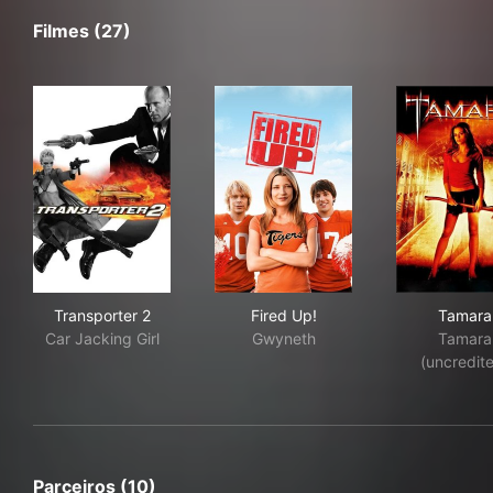
Filmes (27)
Transporter 2
Fired Up!
Tam
Transporter 2
Fired Up!
Tamara
Car Jacking Girl
Gwyneth
Tamara
(uncredit
Parceiros (10)