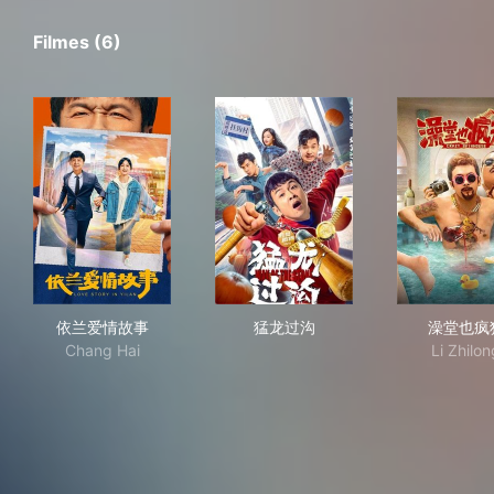
Filmes (6)
依兰爱情故事
猛龙过沟
澡
依兰爱情故事
猛龙过沟
澡堂也疯
Chang Hai
Li Zhilon