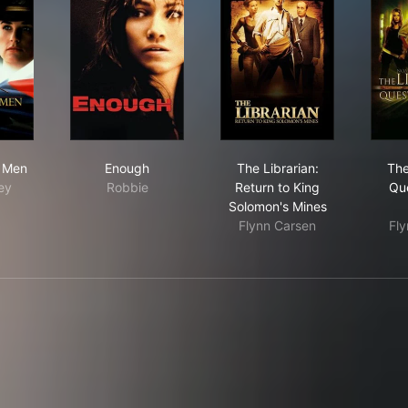
the Judas Chalice
ew Good Men
Enough
The Librarian: Return
 Men
Enough
The Librarian:
The
rey
Robbie
Return to King
Que
Solomon's Mines
Flynn Carsen
Fl