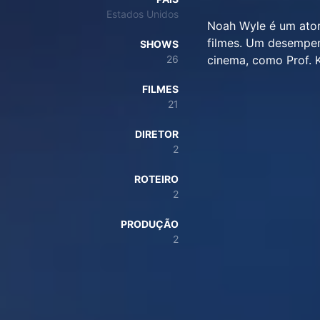
Estados Unidos
Noah Wyle é um ator 
filmes. Um desempen
SHOWS
26
cinema, como Prof. 
FILMES
21
DIRETOR
2
ROTEIRO
2
PRODUÇÃO
2