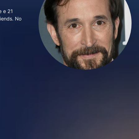
e e 21
iends. No