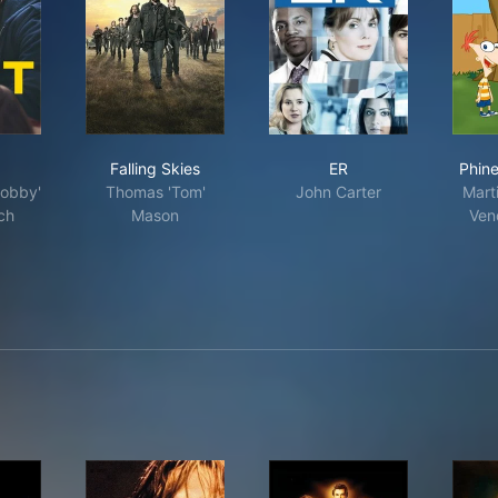
Pitt
Falling Skies
ER
Falling Skies
ER
Phin
Robby'
Thomas 'Tom'
John Carter
Mart
ch
Mason
Ven