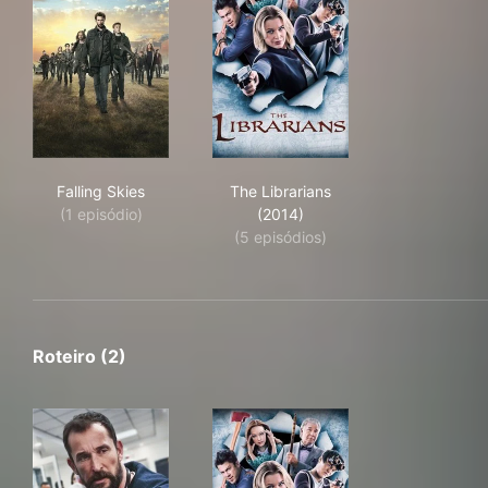
Falling Skies
The Librarians (2014)
Falling Skies
The Librarians
(1 episódio)
(2014)
(5 episódios)
Roteiro (2)