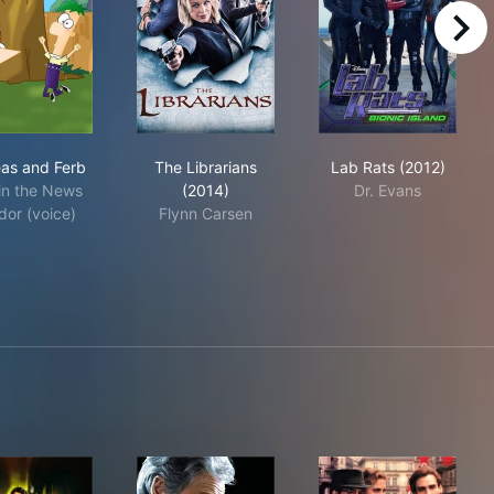
right
Phineas and Ferb
The Librarians (2014)
Lab Rats (2012
eas and Ferb
The Librarians
Lab Rats (2012)
in the News
(2014)
Dr. Evans
dor (voice)
Flynn Carsen