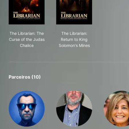
The Librarian: The Curse of the Judas Chalice
The Librarian: Return to Kin
The Librarian: The
The Librarian:
Curse of the Judas
Return to King
Chalice
Solomon's Mines
Parceiros (10)