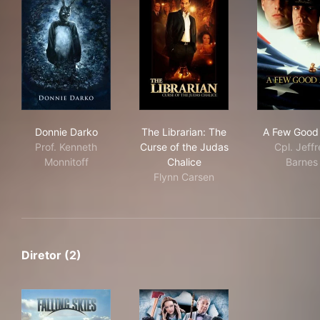
Donnie Darko
The Librarian: The Curse of 
A F
Donnie Darko
The Librarian: The
A Few Good
Prof. Kenneth
Curse of the Judas
Cpl. Jeff
Monnitoff
Chalice
Barnes
Flynn Carsen
Diretor (2)