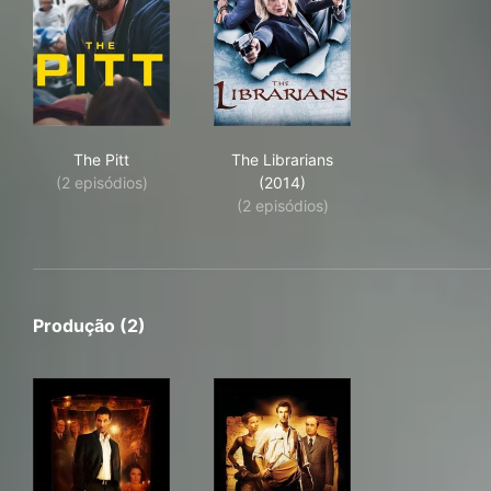
The Pitt
The Librarians (2014)
The Pitt
The Librarians
(2 episódios)
(2014)
(2 episódios)
Produção (2)