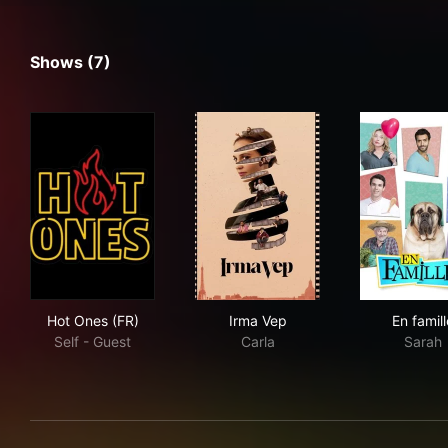
Shows (7)
Hot Ones (FR)
Irma Vep
En f
Hot Ones (FR)
Irma Vep
En famill
Self - Guest
Carla
Sarah