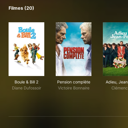
Filmes (20)
Boule & Bill 2
Pension complète
Adi
Boule & Bill 2
Pension complète
Adieu, Jean
Diane Dufossoir
Victoire Bonnaire
Clémenc