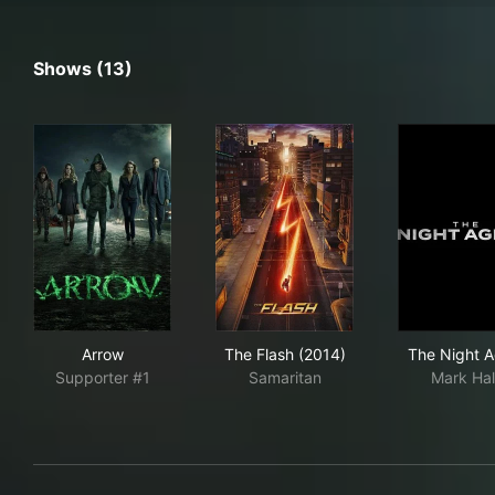
Shows (13)
Arrow
The Flash (2014)
The
Arrow
The Flash (2014)
The Night A
Supporter #1
Samaritan
Mark Ha