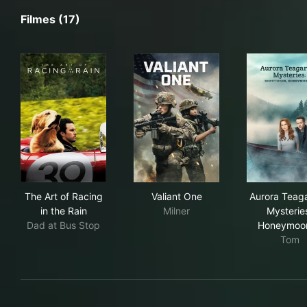
Filmes (17)
The Art of Racing in the Rain
Valiant One
Aur
The Art of Racing
Valiant One
Aurora Teag
in the Rain
Milner
Mysterie
Dad at Bus Stop
Honeymoo
Tom