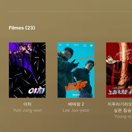
Filmes (23)
야차
베테랑 2
지푸
야차
베테랑 2
지푸라기라도
Yum Jung-won
Lee Joo-yeon
싶은 짐승
Young-s