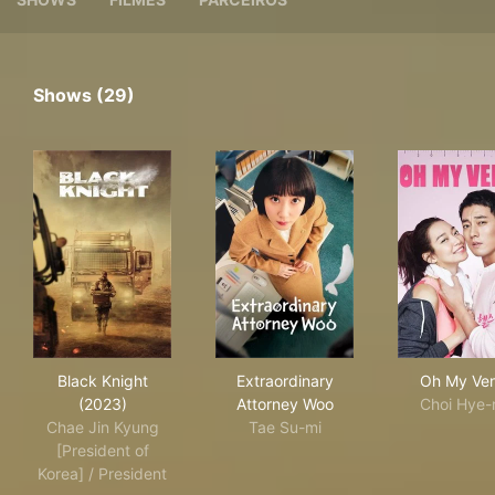
Shows (29)
Black Knight (2023)
Extraordinary Attorney Woo
Oh 
Black Knight
Extraordinary
Oh My Ve
(2023)
Attorney Woo
Choi Hye-
Chae Jin Kyung
Tae Su-mi
[President of
Korea] / President