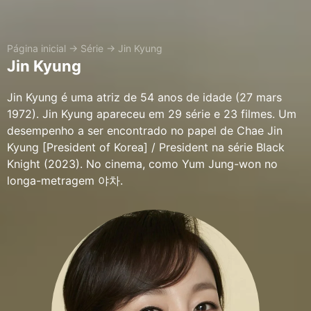
Página inicial
→
Série
→
Jin Kyung
Jin Kyung
Jin Kyung é uma atriz de 54 anos de idade (27 mars
1972). Jin Kyung apareceu em 29 série e 23 filmes. Um
desempenho a ser encontrado no papel de Chae Jin
Kyung [President of Korea] / President na série Black
Knight (2023). No cinema, como Yum Jung-won no
longa-metragem 야차.