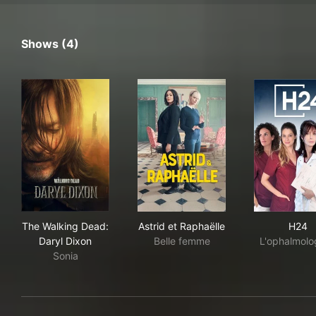
Shows (4)
The Walking Dead: Daryl Dixon
Astrid et Raphaëlle
H2
The Walking Dead:
Astrid et Raphaëlle
H24
Daryl Dixon
Belle femme
L'ophalmolo
Sonia