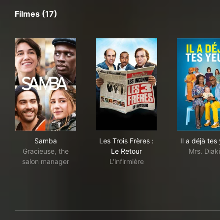
Filmes (17)
Samba
Les Trois Frères : Le Retour
Il a
Samba
Les Trois Frères :
Il a déjà tes
Gracieuse, the
Le Retour
Mrs. Diak
salon manager
L'infirmière