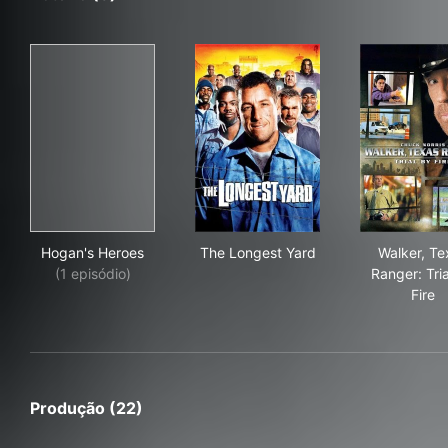
Hogan's Heroes
The Longest Yard
Walk
Hogan's Heroes
The Longest Yard
Walker, Te
(1 episódio)
Ranger: Tri
Fire
Produção (22)