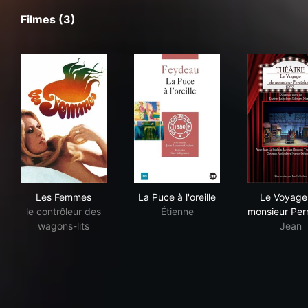
Filmes (3)
Les Femmes
La Puce à l'oreille
Le 
Les Femmes
La Puce à l'oreille
Le Voyage
le contrôleur des
Étienne
monsieur Per
wagons-lits
Jean