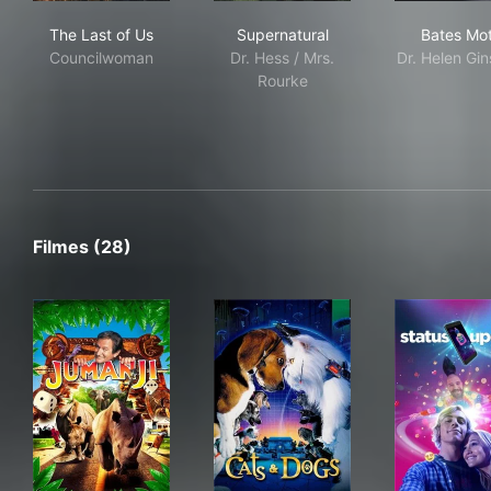
The Last of Us
Supernatural
Bat
The Last of Us
Supernatural
Bates Mot
Councilwoman
Dr. Hess / Mrs.
Dr. Helen Gi
Rourke
Filmes (28)