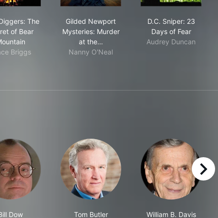
Gold Diggers: The Secret of Bear Mountain
Gilded Newport Mysteries: Murder at th
D.C. Sniper: 2
Diggers: The
Gilded Newport
D.C. Sniper: 23
ret of Bear
Mysteries: Murder
Days of Fear
ountain
at the…
Audrey Duncan
ace Briggs
Nanny O'Neal
right
Bill Dow
Tom Butler
William B. Davis