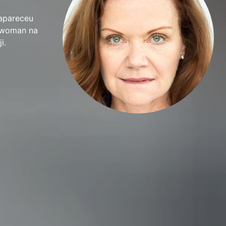
 apareceu
ilwoman na
i.