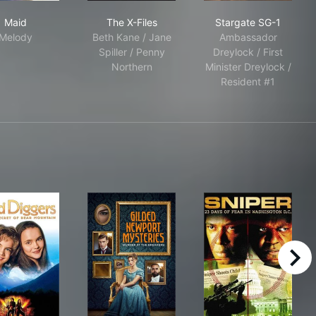
astle
Maid
The X-Files
Stargate SG-1
Maid
The X-Files
Stargate SG-1
Melody
Beth Kane / Jane
Ambassador
Spiller / Penny
Dreylock / First
Northern
Minister Dreylock /
Resident #1
right