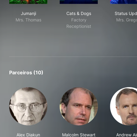
Jumanji
Cats & Dogs
Sta
Jumanji
Cats & Dogs
Status Up
Mrs. Thomas
Factory
Mrs. Greg
Receptionist
Parceiros (10)
Alex Diakun
Malcolm Stewart
Andrew Air