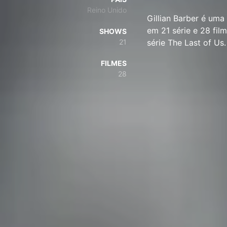
Reino Unido
Gillian Barber é uma
em 21 série e 28 fi
SHOWS
21
série The Last of U
FILMES
28