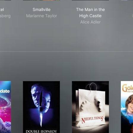
es Motel
Smallville
The Man in the High C
el
Smallville
The Man in the
nsberg
Marianne Taylor
High Castle
Alice Adler