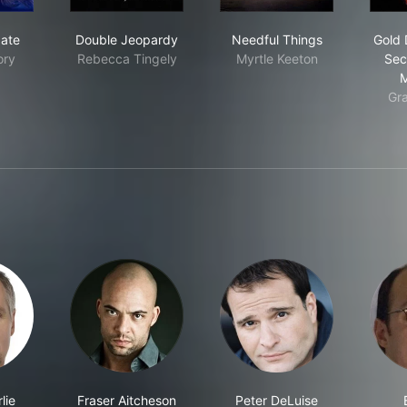
tus Update
Double Jeopardy
Needful Things
date
Double Jeopardy
Needful Things
Gold 
ory
Rebecca Tingely
Myrtle Keeton
Sec
M
Gr
lie
Fraser Aitcheson
Peter DeLuise