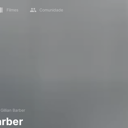
Filmes
Comunidade
→
Gillian Barber
arber