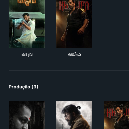
കടുവ
ഖലീഫ
കടുവ
ഖലീഫ
Produção (3)