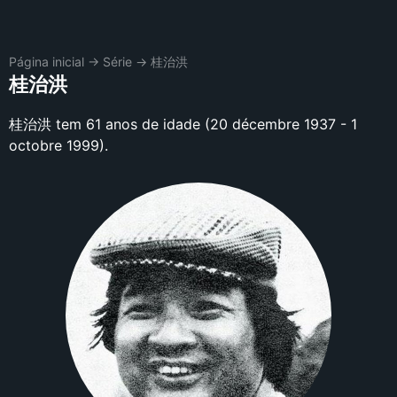
Página inicial
→
Série
→
桂治洪
桂治洪
桂治洪 tem 61 anos de idade (20 décembre 1937 - 1
octobre 1999).