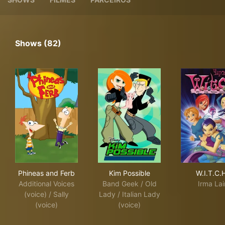
Shows (82)
Phineas and Ferb
Kim Possible
W.I.
Phineas and Ferb
Kim Possible
W.I.T.C.
Additional Voices
Band Geek / Old
Irma Lai
(voice) / Sally
Lady / Italian Lady
(voice)
(voice)