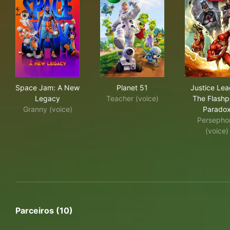
Space Jam: A New Legacy
Planet 51
Jus
Space Jam: A New
Planet 51
Justice Lea
Legacy
Teacher (voice)
The Flashp
Granny (voice)
Parado
Persepho
(voice)
Parceiros (10)