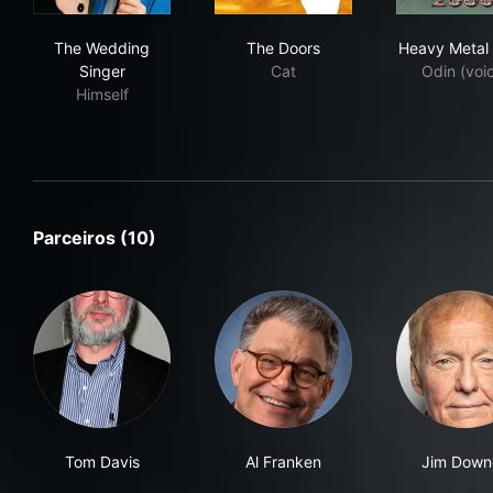
The Wedding Singer
The Doors
Hea
The Wedding
The Doors
Heavy Metal
Singer
Cat
Odin (voi
Himself
Parceiros (10)
Tom Davis
Al Franken
Jim Down