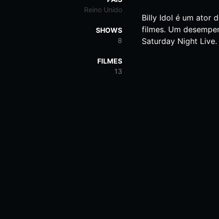
Reino Unido
Billy Idol é um ator
filmes. Um desempenh
SHOWS
8
Saturday Night Live
FILMES
13