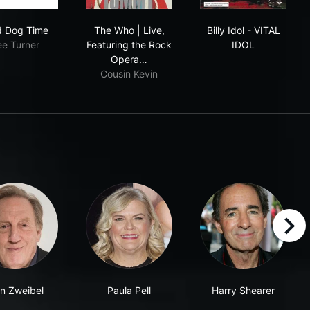
Mad Dog Time
The Who | Live, Featuring the Rock Op
Billy Idol - VI
 Dog Time
The Who | Live,
Billy Idol - VITAL
ee Turner
Featuring the Rock
IDOL
Opera…
Cousin Kevin
right
an Zweibel
Paula Pell
Harry Shearer