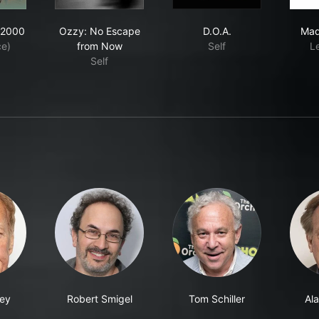
vy Metal 2000
Ozzy: No Escape from Now
D.O.A.
 2000
Ozzy: No Escape
D.O.A.
Mad
ce)
from Now
Self
L
Self
ey
Robert Smigel
Tom Schiller
Al