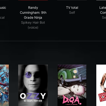
rican Music Awards
Randy Cunningham: 9th Grade Ninja
TV total
usic
Randy
TV total
Late
Cunningham: 9th
Self
Con
cal
Grade Ninja
Se
Spikey Hair Bot
(voice)