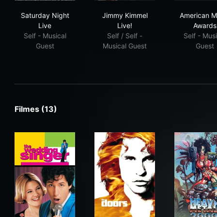
Saturday Night Live
Jimmy Kimmel Live!
Ame
Saturday Night
Jimmy Kimmel
American M
Live
Live!
Awards
Self - Musical
Self / Self -
Self - Musi
Guest
Musical Guest
Guest
Filmes (13)