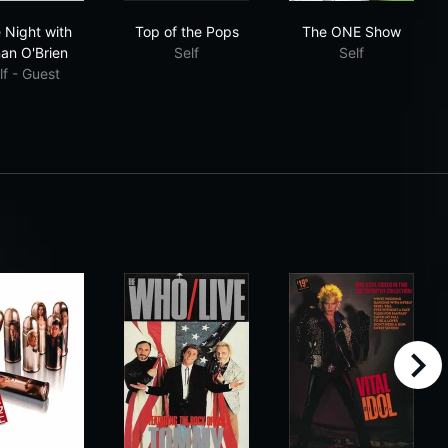
Late Night with Conan O'Brien
Top of the Pops
The ONE Sho
 Night with
Top of the Pops
The ONE Show
an O'Brien
Self
Self
lf - Guest
right