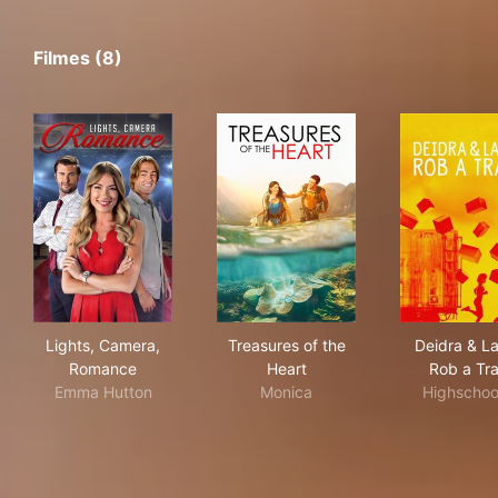
Filmes (8)
Lights, Camera, Romance
Treasures of the Heart
Dei
Lights, Camera,
Treasures of the
Deidra & L
Romance
Heart
Rob a Tra
Emma Hutton
Monica
Highschoo