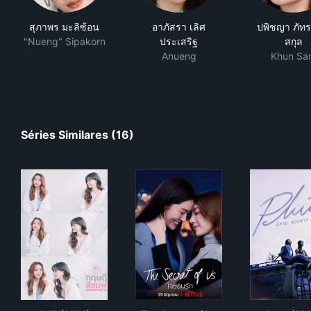
สุภาพร มะลิซ้อน
อาภัสรา เลิศ
ปพิชญา ภัทร
"Nueng" Sipakorn
ประเสริฐ
สกุล
Anueng
Khun Sa
Séries Similares (16)
GAP (2022)
The Secret of Us
Plu