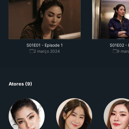
S01E01
-
Episode 1
S01E02
-
2 março 2024
9 mar
Atores (9)