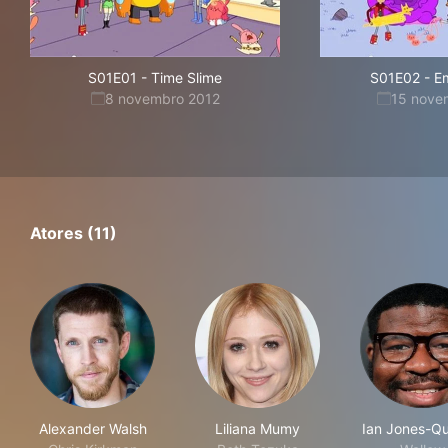
S01E01
-
Time Slime
S01E02
-
E
8 novembro 2012
15 nove
Atores (11)
Alexander Walsh
Liliana Mumy
Ian Jones-Qu