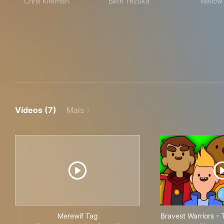
Chris Kirkman
Beth Tezuka
Wallow
Vídeos (7)
Mais
Merewif Tag
Bravest Warriors -