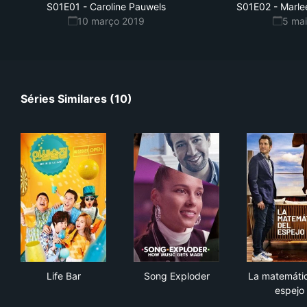
S01E01
-
Caroline Pauwels
S01E02
-
Marl
10 março 2019
5 ma
Séries Similares (10)
Life Bar
Song Exploder
La 
Life Bar
Song Exploder
La matemátic
espejo