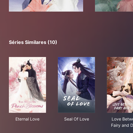
Séries Similares (10)
Eternal Love
Seal Of Love
Lov
Eternal Love
Seal Of Love
Love Betw
Fairy and D