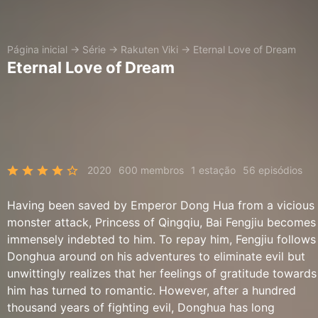
Página inicial
→
Série
→
Rakuten Viki
→
Eternal Love of Dream
Eternal Love of Dream
2020
600 membros
1 estação
56 episódios
Having been saved by Emperor Dong Hua from a vicious
monster attack, Princess of Qingqiu, Bai Fengjiu becomes
immensely indebted to him. To repay him, Fengjiu follows
Donghua around on his adventures to eliminate evil but
unwittingly realizes that her feelings of gratitude towards
him has turned to romantic. However, after a hundred
thousand years of fighting evil, Donghua has long