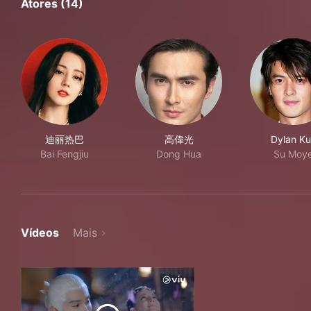
Atores (14)
迪丽热巴
高偉光
Dylan K
Bai Fengjiu
Dong Hua
Su Moy
Vídeos
Mais