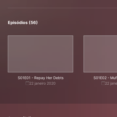
Episódios (56)
S01E01
-
Repay Her Debts
S01E02
-
Muf
22 janeiro 2020
22 jan