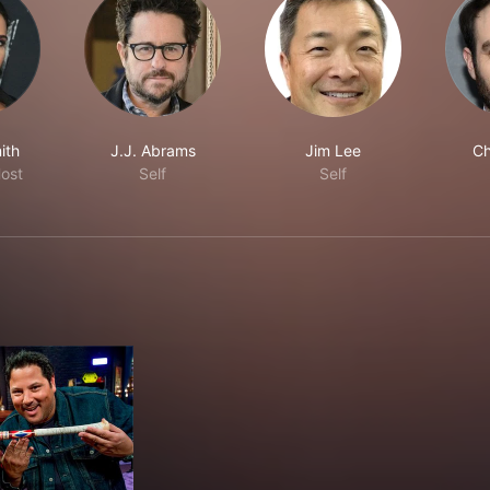
ith
J.J. Abrams
Jim Lee
Ch
Host
Self
Self