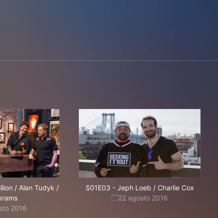
llion / Alan Tudyk /
S01E03
-
Jeph Loeb / Charlie Cox
Abrams
22 agosto 2016
sto 2016