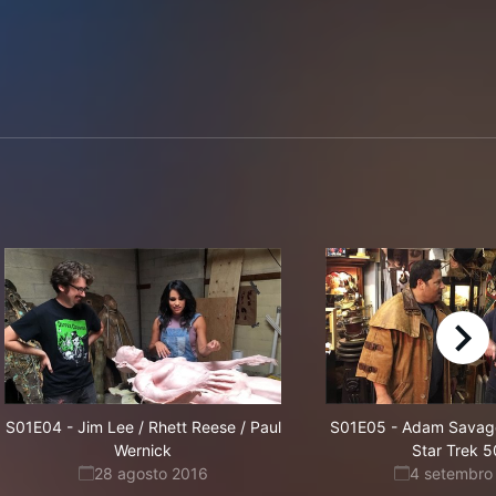
right
S01E04
-
Jim Lee / Rhett Reese / Paul
S01E05
-
Adam Savage 
Wernick
Star Trek 5
28 agosto 2016
4 setembro