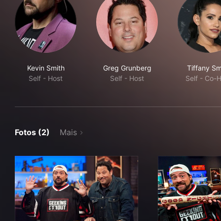
Kevin Smith
Greg Grunberg
Tiffany Sm
Self - Host
Self - Host
Self - Co-
Fotos (2)
Mais