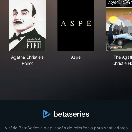
Agatha Christie's Poirot
Aspe
The
Agatha Christie's
Aspe
The Agat
Poirot
Christie H
A série BetaSeries é a aplicação de referência para ventiladores