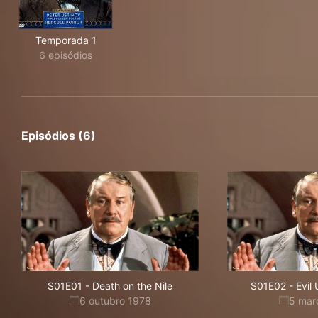
Temporada 1
6 episódios
Episódios (6)
S01E01
-
Death on the Nile
S01E02
-
Evil
6 outubro 1978
5 mar