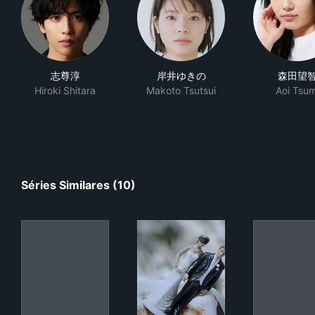
志尊淳
岸井ゆきの
森田望
Hiroki Shitara
Makoto Tsutsui
Aoi Tsum
Séries Similares (10)