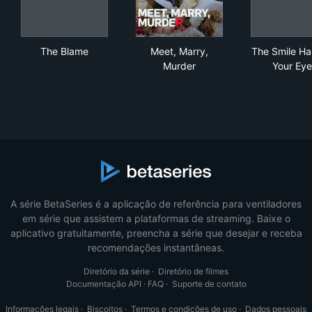
The Blame
Meet, Marry, Murder
The
The Blame
Meet, Marry,
The Smile Ha
Murder
Your Eye
A série BetaSeries é a aplicação de referência para ventiladores
em série que assistem a plataformas de streaming. Baixe o
aplicativo gratuitamente, preencha a série que desejar e receba
recomendações instantâneas.
Diretório da série
·
Diretório de filmes
Documentação API
·
FAQ
·
Suporte de contato
Informações legais
·
Biscoitos
·
Termos e condições de uso
·
Dados pessoais