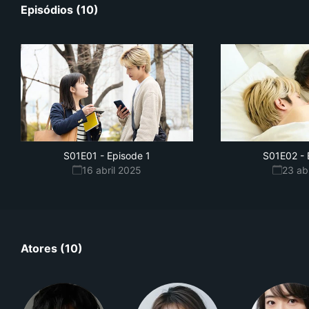
Episódios (10)
S01E01
-
Episode 1
S01E02
-
16 abril 2025
23 ab
Atores (10)