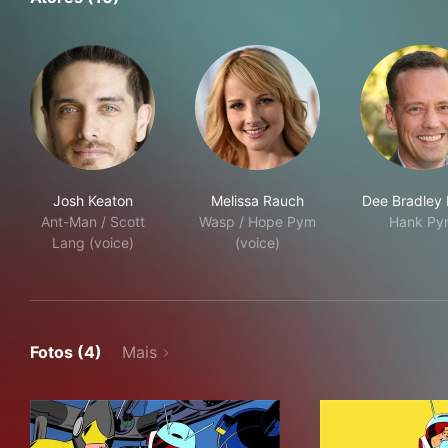
Josh Keaton
Melissa Rauch
Dee Bradley 
Ant-Man / Scott
Wasp / Hope Pym
Hank Py
Lang (voice)
(voice)
Fotos (4)
Mais