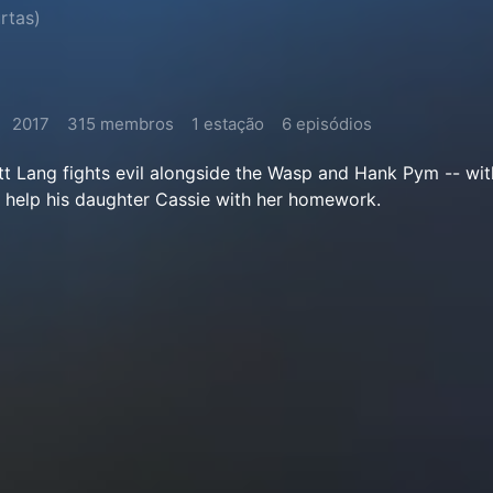
rtas)
2017
315 membros
1 estação
6 episódios
t Lang fights evil alongside the Wasp and Hank Pym -- wit
 help his daughter Cassie with her homework.