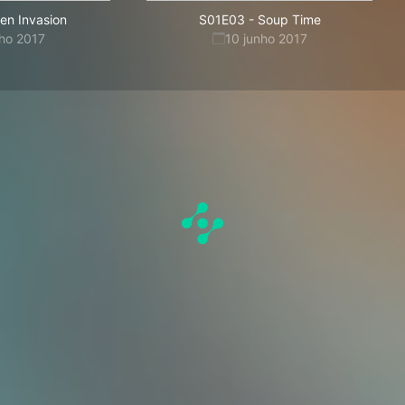
ien Invasion
S01E03
-
Soup Time
nho 2017
10 junho 2017