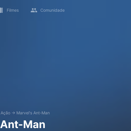
Filmes
Comunidade
→
Ação
→
Marvel's Ant-Man
 Ant-Man