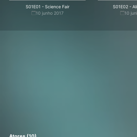
S01E01
-
Science Fair
S01E02
-
Al
10 junho 2017
10 ju
Atores (10)