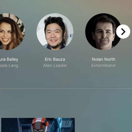
right
ura Bailey
Eric Bauza
Nolan North
ssie Lang
Alien Leader
Exterminator