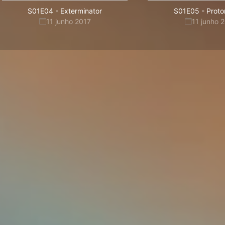
S01E04
-
Exterminator
S01E05
-
Proto
11 junho 2017
11 junho 