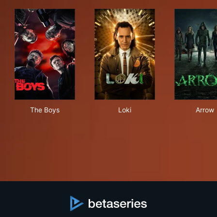
The Boys
Loki
Arr
The Boys
Loki
Arrow