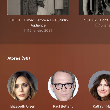
S01E01
-
Filmed Before a Live Studio
S01E02
-
Don't 
Audience
15 jan
15 janeiro 2021
Atores (96)
Elizabeth Olsen
Paul Bettany
Kathryn H