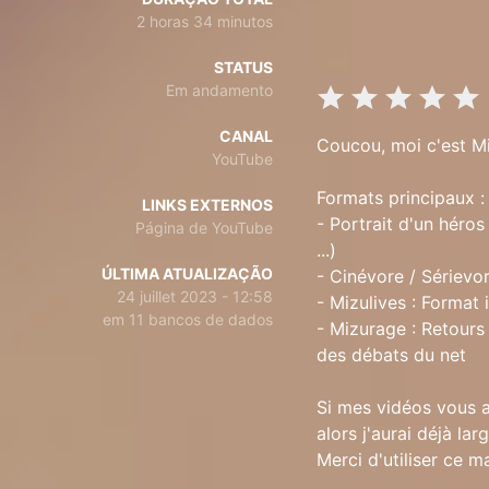
2 horas 34 minutos
STATUS
Em andamento
CANAL
Coucou, moi c'est Mi
YouTube
Formats principaux :
LINKS EXTERNOS
- Portrait d'un héro
Página de YouTube
...)
ÚLTIMA ATUALIZAÇÃO
- Cinévore / Sérievo
24 juillet 2023 - 12:58
- Mizulives : Format 
em 11 bancos de dados
- Mizurage : Retours
des débats du net
Si mes vidéos vous a
alors j'aurai déjà la
Merci d'utiliser ce m