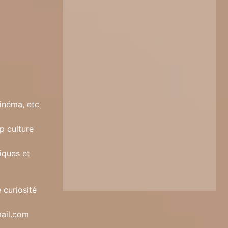
inéma, etc
p culture
iques et
 curiosité
ail.com