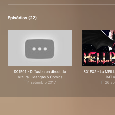
Episódios (22)
S01E01
-
Diffusion en direct de
S01E02
-
La MEIL
Mizura - Mangas & Comics
BATM
4 setembro 2017
26 ab