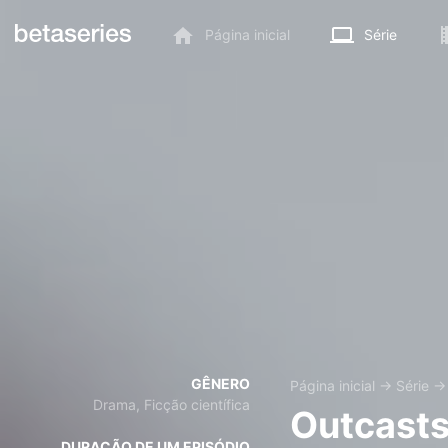
Página inicial
Série
GÊNERO
Página inicial
→
Série
Drama, Ficção científica
Outcast
DURAÇÃO DE UM EPISÓDIO