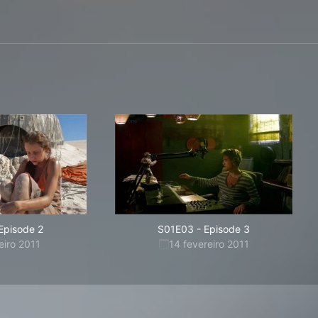
Episode 2
S01E03
-
Episode 3
eiro 2011
14 fevereiro 2011