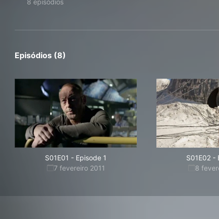
8 episódios
Episódios (8)
S01E01
-
Episode 1
S01E02
-
7 fevereiro 2011
8 fever