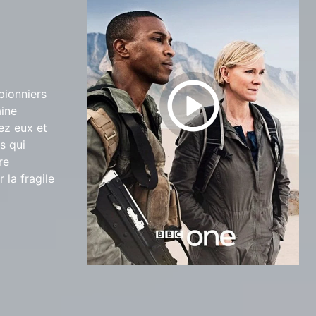
pionniers
aine
hez eux et
s qui
re
 la fragile