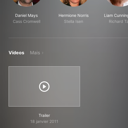
Daniel Mays
Hermione Norris
Liam Cunni
Cass Cromwell
Stella Isen
Richard T
Vídeos
Mais
Trailer
18 janvier 2011