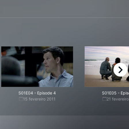
right
S01E04
-
Episode 4
S01E05
-
Epis
15 fevereiro 2011
21 fevereir