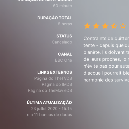
60 minuto
DURAÇÃO TOTAL
8 horas
STATUS
Contraints de quitte
Cancelado
tente - depuis quelqu
planète. Ils doivent 
CANAL
de leurs proches, lo
BBC One
n'évite pas pour auta
LINKS EXTERNOS
d'accueil pourrait b
Página do TheTVDB
harmonie des surviva
Página do IMDB
Página do TheMovieDB
ÚLTIMA ATUALIZAÇÃO
23 juillet 2020 - 15:15
em 11 bancos de dados