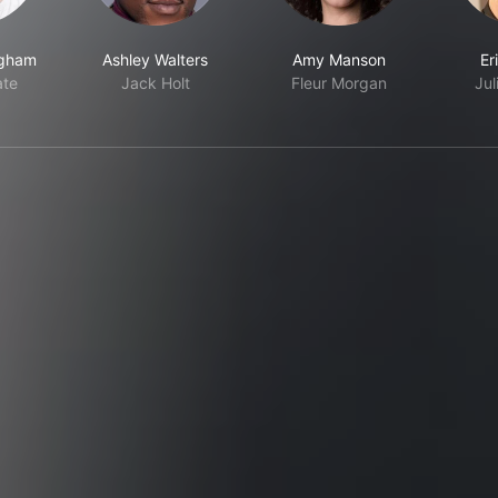
ngham
Ashley Walters
Amy Manson
Er
ate
Jack Holt
Fleur Morgan
Jul