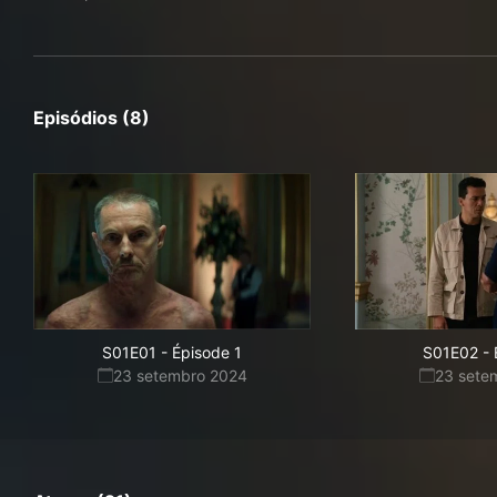
Episódios (8)
S01E01
-
Épisode 1
S01E02
-
23 setembro 2024
23 sete