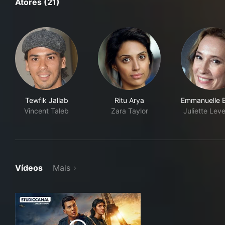
Atores (21)
Tewfik Jallab
Ritu Arya
Emmanuelle 
Vincent Taleb
Zara Taylor
Juliette Lev
Vídeos
Mais