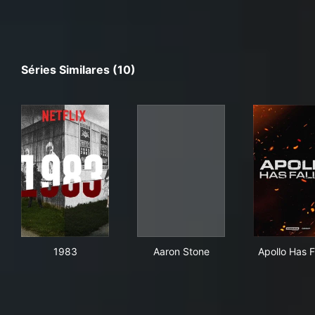
Séries Similares (10)
1983
Aaron Stone
Apol
1983
Aaron Stone
Apollo Has F