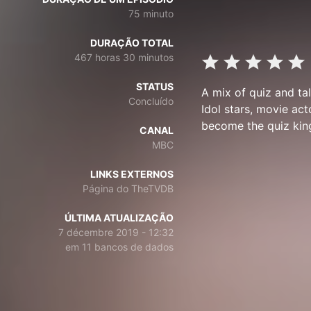
75 minuto
DURAÇÃO TOTAL
467 horas 30 minutos
STATUS
A mix of quiz and ta
Concluído
Idol stars, movie act
become the quiz kin
CANAL
MBC
LINKS EXTERNOS
Página do TheTVDB
ÚLTIMA ATUALIZAÇÃO
7 décembre 2019 - 12:32
em 11 bancos de dados