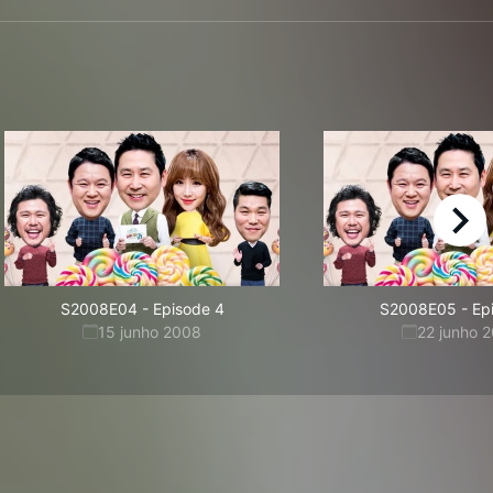
right
S2008E04
-
Episode 4
S2008E05
-
Ep
15 junho 2008
22 junho 