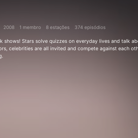
2008
1 membro
8 estações
374 episódios
lk shows! Stars solve quizzes on everyday lives and talk a
ors, celebrities are all invited and compete against each ot
g.