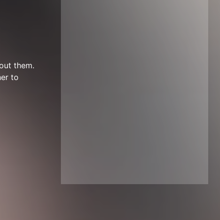
bout them.
her to