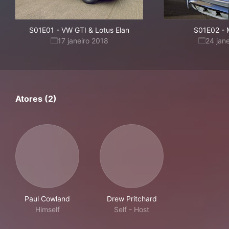
S01E01
-
VW GTI & Lotus Elan
S01E02
-
17 janeiro 2018
24 jan
Atores (2)
Paul Cowland
Drew Pritchard
Himself
Self - Host