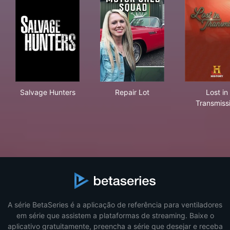
Salvage Hunters
Repair Lot
Lost
Salvage Hunters
Repair Lot
Lost in
Transmiss
A série BetaSeries é a aplicação de referência para ventiladores
em série que assistem a plataformas de streaming. Baixe o
aplicativo gratuitamente, preencha a série que desejar e receba