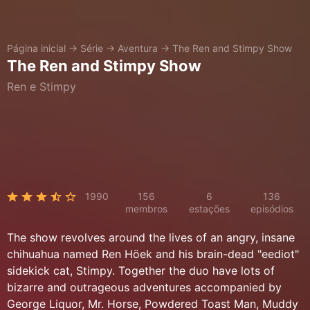
Página inicial
→
Série
→
Aventura
→
The Ren and Stimpy Show
The Ren and Stimpy Show
Ren e Stimpy
1990
156
6
136
membros
estações
episódios
The show revolves around the lives of an angry, insane
chihuahua named Ren Höek and his brain-dead "eediot"
sidekick cat, Stimpy. Together the duo have lots of
bizarre and outrageous adventures accompanied by
George Liquor, Mr. Horse, Powdered Toast Man, Muddy