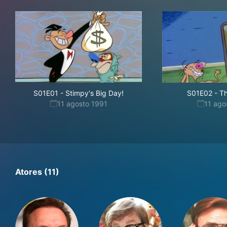
S01E01
-
Stimpy's Big Day!
S01E02
-
Th
11 agosto 1991
11 ago
Atores (11)