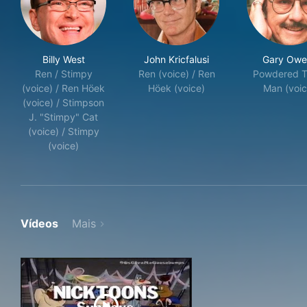
Billy West
John Kricfalusi
Gary Owe
Ren / Stimpy
Ren (voice) / Ren
Powdered T
(voice) / Ren Höek
Höek (voice)
Man (voic
(voice) / Stimpson
J. "Stimpy" Cat
(voice) / Stimpy
(voice)
Vídeos
Mais