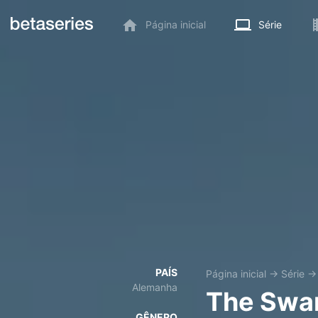
Página inicial
Série
PAÍS
Página inicial
→
Série
Alemanha
The Swa
GÊNERO