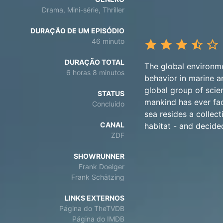
Drama, Mini-série, Thriller
DURAÇÃO DE UM EPISÓDIO
46 minuto
DURAÇÃO TOTAL
The global environmen
6 horas 8 minutos
behavior in marine a
global group of scie
STATUS
mankind has ever fac
Concluído
sea resides a collect
CANAL
habitat - and decide
ZDF
SHOWRUNNER
Frank Doelger
Frank Schätzing
LINKS EXTERNOS
Página do TheTVDB
Página do IMDB