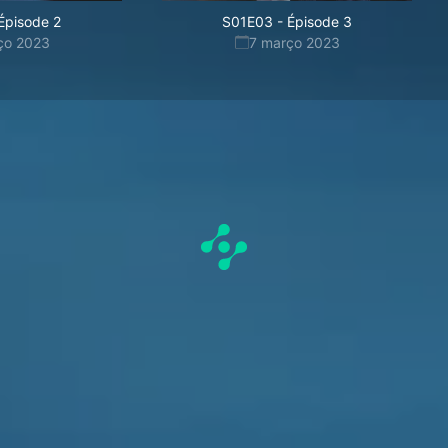
Épisode 2
S01E03
-
Épisode 3
ço 2023
7 março 2023