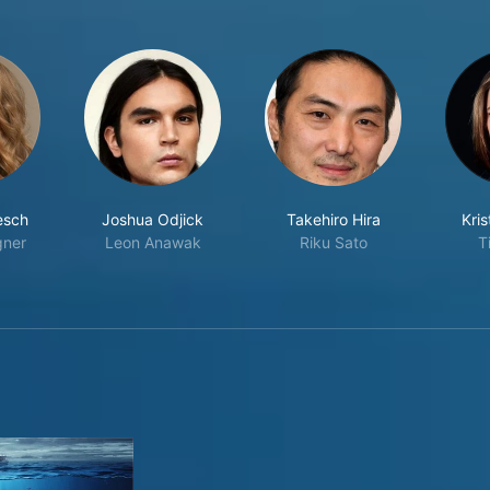
esch
Joshua Odjick
Takehiro Hira
Kri
gner
Leon Anawak
Riku Sato
T