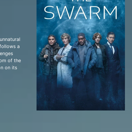
 unnatural
follows a
lenges
tom of the
n on its