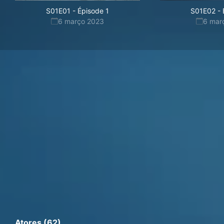
S01E01
-
Épisode 1
S01E02
-
6 março 2023
6 mar
Atores (62)